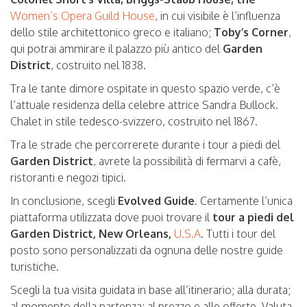
Women’s Opera Guild House
, in cui visibile è l’influenza
dello stile architettonico greco e italiano;
Toby’s Corner
,
qui potrai ammirare il palazzo più antico del
Garden
District
, costruito nel 1838.
Tra le tante dimore ospitate in questo spazio verde, c’è
l’attuale residenza della celebre attrice Sandra Bullock.
Chalet in stile tedesco-svizzero, costruito nel 1867.
Tra le strade che percorrerete durante i tour a piedi del
Garden District
, avrete la possibilità di fermarvi a cafè,
ristoranti e negozi tipici.
In conclusione, scegli
Evolved Guide
. Certamente l’unica
piattaforma utilizzata dove puoi trovare il
tour a piedi del
Garden District, New Orleans,
U.S.A
. Tutti i tour del
posto sono personalizzati da ognuna delle nostre guide
turistiche.
Scegli la tua visita guidata in base all’itinerario; alla durata;
al momento della partenza; al prezzo e alle offerte. Valuta