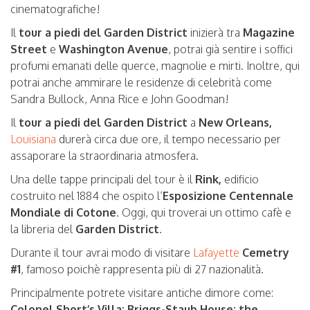
cinematografiche!
Il
tour a piedi del Garden District
inizierà tra
Magazine
Street
e
Washington Avenue
, potrai già sentire i soffici
profumi emanati delle querce, magnolie e mirti. Inoltre, qui
potrai anche ammirare le residenze di celebrità come
Sandra Bullock, Anna Rice e John Goodman!
Il
tour a piedi del Garden District
a
New Orleans,
Louisiana
durerà circa due ore, il tempo necessario per
assaporare la straordinaria atmosfera.
Una delle tappe principali del tour è il
Rink,
edificio
costruito nel 1884 che ospito l’
Esposizione Centennale
Mondiale di Cotone
. Oggi, qui troverai un ottimo cafè e
la libreria del
Garden District
.
Durante il tour avrai modo di visitare
Lafayette
Cemetry
#1
, famoso poichè rappresenta più di 27 nazionalità.
Principalmente potrete visitare antiche dimore come:
Colonel Short’s Villa; Briggs-Staub House; the