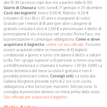
alle 19.30 (accesso ogni due ore a partire dalle 8.30)
Giorni di Chiusura
: tutti i lunedì, 1° gennaio e 25 dicembre
Costi dei biglietti:
Intero 9,00 €, Ridotto: 4,50 €
(cittadini UE tra i 18 e i 25 anni e insegnanti di ruolo)
Gratuito per i minori di 18 anni (per altre categorie di
gratuità consulta il sito)
+
2,00 € a persona per il diritto di
prenotazione Il sito è incluso nel circuito Roma Pass, ma
la prenotazione è comunque obbligatoria.
Come e dove
acquistare il biglietto:
online sul sito ufficiale.
Possono
essere acquistati online un massimo di 10 biglietti
condizionati a giorno e turno che danno il diritto a saltare
la fila. Per i gruppi superiori a 10 persone scrivere una mail
a info@ticketeria.it o chiamare il numero: +39 06 32810 La
prima domenica del mese la visita è gratuita e non è
possibile prenotare online.
Consigli utili:
La visita alla
Galleria Borghese prevede turni di 2 ore (con uscita
obbligatoria a fine turno) per massimo 360 persone. Si
consiglia di prenotare almeno un mese prima della visita.
Sito ufficiale per acquistare il biglietto