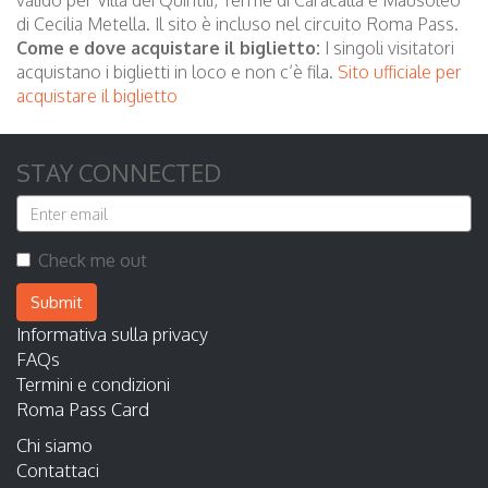
valido per Villa dei Quintili, Terme di Caracalla e Mausoleo
di Cecilia Metella. Il sito è incluso nel circuito Roma Pass.
Come e dove acquistare il biglietto:
I singoli visitatori
acquistano i biglietti in loco e non c’è fila.
Sito ufficiale per
acquistare il biglietto
STAY CONNECTED
Check me out
Submit
Informativa sulla privacy
FAQs
Termini e condizioni
Roma Pass Card
Chi siamo
Contattaci