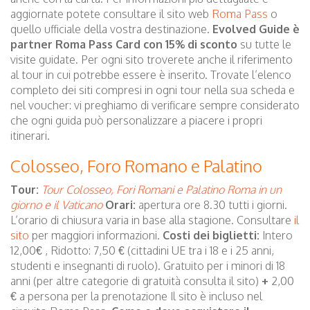
aggiornate potete consultare il sito web
Roma Pass
o
quello ufficiale della vostra destinazione.
Evolved Guide è
partner Roma Pass Card con 15% di sconto
su tutte le
visite guidate. Per ogni sito troverete anche il riferimento
al tour in cui potrebbe essere è inserito. Trovate l’elenco
completo dei siti compresi in ogni tour nella sua scheda e
nel voucher: vi preghiamo di verificare sempre considerato
che ogni guida può personalizzare a piacere i propri
itinerari.
Colosseo, Foro Romano e Palatino
Tour:
Tour Colosseo, Fori Romani e Palatino
Roma in un
giorno e il Vaticano
Orari:
apertura ore 8.30 tutti i giorni.
L’orario di chiusura varia in base alla stagione. Consultare
il
sito
per maggiori informazioni.
Costi dei biglietti:
Intero
12,00€ , Ridotto: 7,50 € (cittadini UE tra i 18 e i 25 anni,
studenti e insegnanti di ruolo). Gratuito per i minori di 18
anni (per altre categorie di gratuità consulta il sito)
+
2,00
€ a persona per la prenotazione Il sito è incluso nel