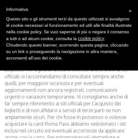
(0)
×
IT
Informativa
Questo sito o gli strumenti terzi da questo utilizzati si avvalgono
di cookie necessari al funzionamento ed utili alle finalità illustrate
nella cookie policy. Se vuoi saperne di più o negare il consenso
Nei nostri tour generalmente
NON sono inclusi i
cookie policy
a tutti o ad alcuni cookie, consulta la
.
biglietti d’ingresso
a siti archeologici, musei e
Chiudendo questo banner, scorrendo questa pagina, cliccando
monumenti da visitare. Per vostra comodità vi forniamo in
su un link o proseguendo la navigazione in altra maniera,
questa pagina un elenco dei siti inclusi nei nostri tour con
acconsenti all’uso dei cookie.
informazioni sugli orari e sui costi e sulle modalità di
acquisto. Per ognuno di essi troverete anche il link ai siti
ufficiali: vi raccomandiamo di consultare sempre anche
quelli, per maggiore sicurezza e per eventuali
aggiornamenti non ancora registrati, comunicazioni
urgenti o variazioni temporanee. Vi consigliamo anche di
far sempre riferimento ai siti ufficiali per l’acquisto dei
biglietti e di non affidarvi a servizi di terze parti se non
ampiamente sicuri. Per chi fosse in possesso o volesse
acquistare la card Roma Pass abbiamo selezionato i siti
inclusi nel circuito ed eventuali accortezze da applicare
anche con la carta. Per informazioni più dettagliate e