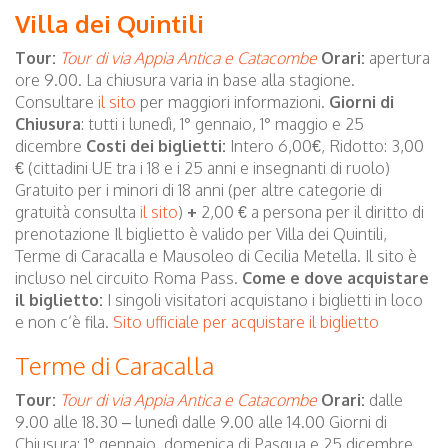
Villa dei Quintili
Tour:
Tour di via Appia Antica e Catacombe
Orari:
apertura
ore 9.00. La chiusura varia in base alla stagione.
Consultare
il sito
per maggiori informazioni.
Giorni di
Chiusura
: tutti i lunedì, 1° gennaio, 1° maggio e 25
dicembre
Costi dei biglietti:
Intero 6,00€, Ridotto: 3,00
€ (cittadini UE tra i 18 e i 25 anni e insegnanti di ruolo)
Gratuito per i minori di 18 anni (per altre categorie di
gratuità consulta
il sito
)
+
2,00 € a persona per il diritto di
prenotazione Il biglietto è valido per Villa dei Quintili,
Terme di Caracalla e Mausoleo di Cecilia Metella. Il sito è
incluso nel circuito Roma Pass.
Come e dove acquistare
il biglietto:
I singoli visitatori acquistano i biglietti in loco
e non c’è fila.
Sito ufficiale per acquistare il biglietto
Terme di Caracalla
Tour:
Tour di via Appia Antica e Catacombe
Orari:
dalle
9.00 alle 18.30 – lunedì dalle 9.00 alle 14.00 Giorni di
Chiusura: 1° gennaio, domenica di Pasqua e 25 dicembre