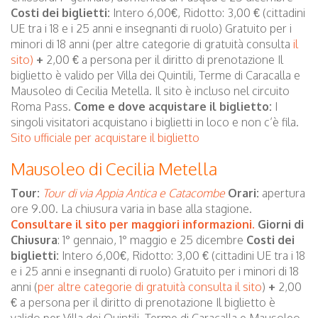
Costi dei biglietti:
Intero 6,00€, Ridotto: 3,00 € (cittadini
UE tra i 18 e i 25 anni e insegnanti di ruolo) Gratuito per i
minori di 18 anni (per altre categorie di gratuità consulta
il
sito)
+
2,00 € a persona per il diritto di prenotazione Il
biglietto è valido per Villa dei Quintili, Terme di Caracalla e
Mausoleo di Cecilia Metella. Il sito è incluso nel circuito
Roma Pass.
Come e dove acquistare il biglietto:
I
singoli visitatori acquistano i biglietti in loco e non c’è fila.
Sito ufficiale per acquistare il biglietto
Mausoleo di Cecilia Metella
Tour:
Tour di via Appia Antica e Catacombe
Orari:
apertura
ore 9.00. La chiusura varia in base alla stagione.
Consultare il sito per maggiori informazioni.
Giorni di
Chiusura
: 1° gennaio, 1° maggio e 25 dicembre
Costi dei
biglietti:
Intero 6,00€, Ridotto: 3,00 € (cittadini UE tra i 18
e i 25 anni e insegnanti di ruolo) Gratuito per i minori di 18
anni (
per altre categorie di gratuità consulta il sito
)
+
2,00
€ a persona per il diritto di prenotazione Il biglietto è