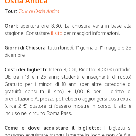
Ostia Antica
Tour:
Tour di Ostia Antica
Orari:
apertura ore 8.30. La chiusura varia in base alla
stagione. Consultare
il sito
per maggiori informazioni.
Giorni di Chiusura
: tutti i lunedì, 1° gennaio, 1° maggio e 25
dicembre
Costi dei biglietti:
Intero 8,00€, Ridotto: 4,00 € (cittadini
UE tra i 18 e i 25 anni; studenti e insegnanti di ruolo)
Gratuito per i minori di 18 anni (per altre categorie di
gratuità consulta il sito)
+
1,00 € per il diritto di
prenotazione Al prezzo potrebbero aggiungersi costi extra
(circa 2 €) qualora ci fossero mostre in corso. Il sito è
incluso nel circuito Roma Pass.
Come e dove acquistare il biglietto:
I biglietti si
possono acquistare tranquillamente in loco e non c’è fila.