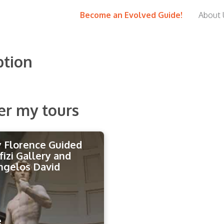
Become an Evolved Guide!
About 
ption
er my tours
 Florence Guided
fizi Gallery and
ngelos David
e