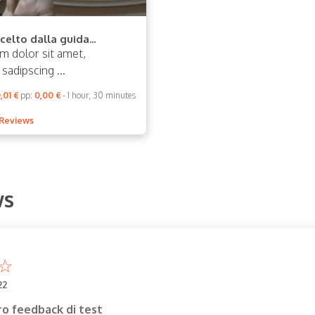
celto dalla guida...
m dolor sit amet,
sadipscing ...
,01 €
pp:
0,00 €
- 1 hour, 30 minutes
 Reviews
ws
22
ro feedback di test