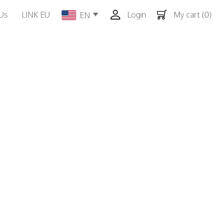
Us
LINK EU
Login
My cart
(0)
EN