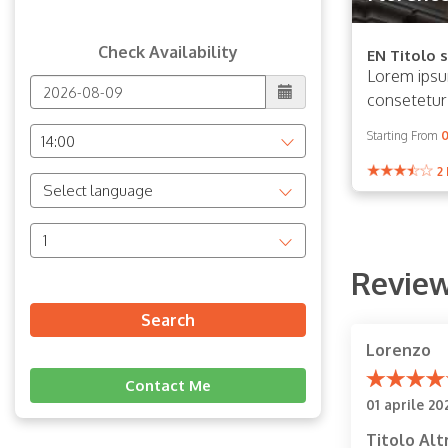
Check Availability
EN Titolo s
Lorem ipsu
consetetur 
Starting From
0
14:00
2
Select language
1
Revie
Search
Lorenzo
Contact Me
01 aprile 20
Titolo Alt