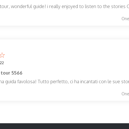
our, wonderful guide! i really enjoyed to listen to the stories C
One-
22
 tour 5566
na guida favolosa! Tutto perfetto, ci ha incantati con le sue sto
One-