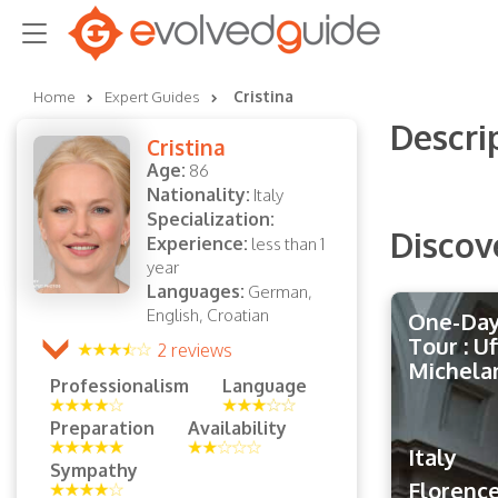
Home
Expert Guides
Cristina
Descri
Cristina
Age:
86
Nationality:
Italy
Specialization:
Discov
Experience:
less than 1
year
Languages:
German,
English, Croatian
One-Day
Tour : Uf
2 reviews
Michela
Professionalism
Language
Preparation
Availability
Italy
Sympathy
Florenc