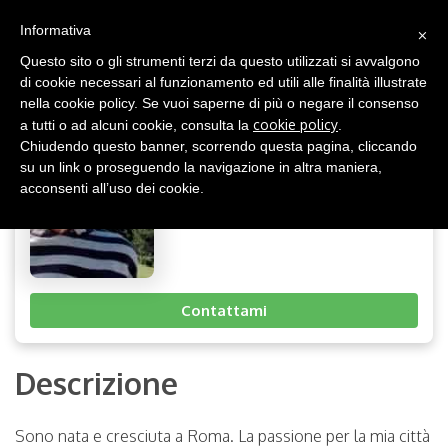
(0)
×
IT
Informativa
Questo sito o gli strumenti terzi da questo utilizzati si avvalgono
Giulia
di cookie necessari al funzionamento ed utili alle finalità illustrate
nella cookie policy. Se vuoi saperne di più o negare il consenso
Età::
45
cookie policy
a tutti o ad alcuni cookie, consulta la
.
Nazionalità:
Italia
Chiudendo questo banner, scorrendo questa pagina, cliccando
Specializzazione:
archeologia,
su un link o proseguendo la navigazione in altra maniera,
arte e cibo
acconsenti all’uso dei cookie.
Esperienza:
3 - 5 anni
Lingue:
Spanish, English
Contattami
Descrizione
Sono nata e cresciuta a Roma. La passione per la mia città